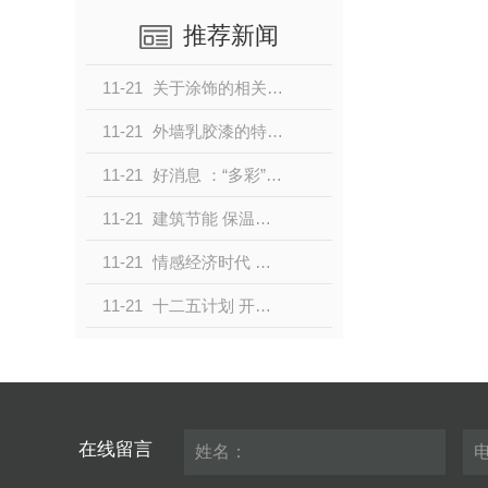
推荐新闻
11-21
关于涂饰的相关知识大家了解吗？主要从哪几个方面为大家进行分享！
11-21
外墙乳胶漆的特性体现在哪些方面？组要有哪方面的特点！
11-21
好消息 ：“多彩”真石漆施工人员培训活动火热进行中！
11-21
建筑节能 保温涂料发展的.佳契机！
11-21
情感经济时代 涂料业也“玩”情感营销！
11-21
十二五计划 开启高端涂料的“中国硅谷”！
在线留言