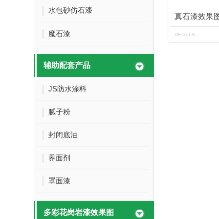
水包砂仿石漆
真石漆效果
魔石漆
DETAILS
辅助配套产品
JS防水涂料
腻子粉
封闭底油
界面剂
罩面漆
多彩花岗岩漆效果图