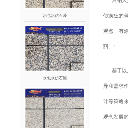
营销大
似疯狂的驾
水包水仿石漆
观点，有
丽。”
基于以
水包水仿石漆
异和需求
计等策略
观念发展