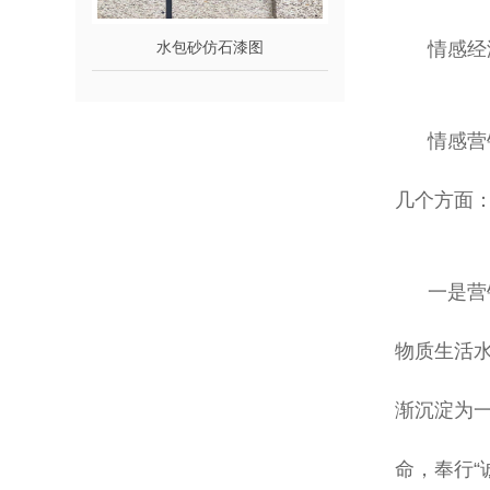
水包砂仿石漆图
情感经
情感营
几个方面
一是营
物质生活
渐沉淀为
命，奉行“