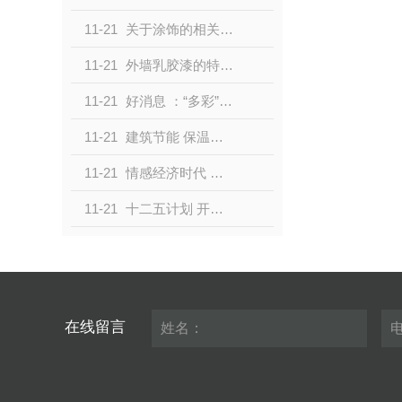
11-21
关于涂饰的相关知识大家了解吗？主要从哪几个方面为大家进行分享！
11-21
外墙乳胶漆的特性体现在哪些方面？组要有哪方面的特点！
11-21
好消息 ：“多彩”真石漆施工人员培训活动火热进行中！
11-21
建筑节能 保温涂料发展的.佳契机！
11-21
情感经济时代 涂料业也“玩”情感营销！
11-21
十二五计划 开启高端涂料的“中国硅谷”！
在线留言