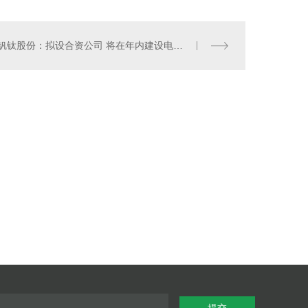
钒钛股份：拟设合资公司 将在年内建设电解液产线
提交