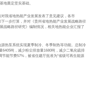
源基地奠定坚实基础。
表对我省地热能产业发展发表了意见建议，各市
和下一步打算，并对《贵州省地热能产业发展战略路径
发展战略路径研究》编制情况，相关地热能企业汇报了
地源热泵系统实现夏季制冷、冬季制热等功能。总制冷
量6405吨，减少粉尘排放量1680吨，减少二氧化硫排
空调节能节费57%，被省住建厅批准为“省级可再生能源
水包水仿石漆