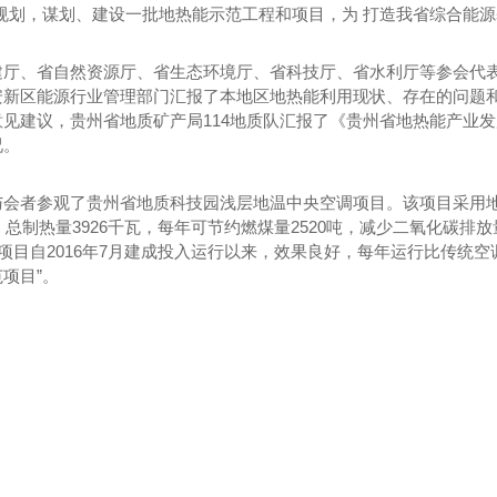
展规划，谋划、建设一批地热能示范工程和项目，为 打造我省综合能
建厅、省自然资源厅、省生态环境厅、省科技厅、省水利厅等参会代
安新区能源行业管理部门汇报了本地区地热能利用现状、存在的问题
意见建议，贵州省地质矿产局
114地质队汇报了《贵州省地热能产业
况。
与会者参观了贵州省地质科技园浅层地温中央空调项目。该项目采用
瓦、总制热量3926千瓦，每年可节约燃煤量2520吨，减少二氧化碳排放
。项目自2016年7月建成投入运行以来，效果良好，每年运行比传统
项目”。
水包水仿石漆
水包砂仿石漆图