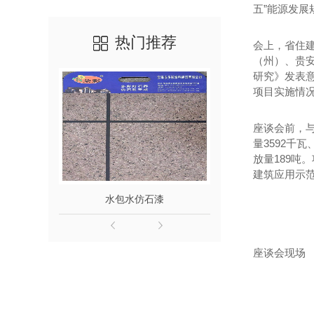
五”能源发
热门推荐
会上，省住
（州）、贵
研究》发表
项目实施情
座谈会前，
量
3592千
放量189吨
建筑应用示范
石漆
水包水仿石漆
座谈会现场