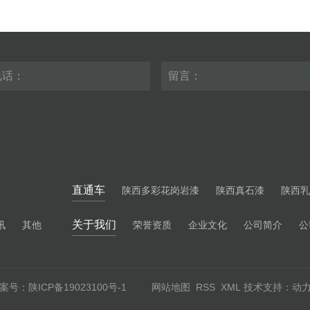
直通车
陕西多彩花岗岩漆
陕西真石漆
陕西乳
关于我们
讯
其他
荣誉资质
企业文化
公司简介
公
备案号：
陕ICP备19023100号-1
网站地图
RSS
XML
技术支持：
动