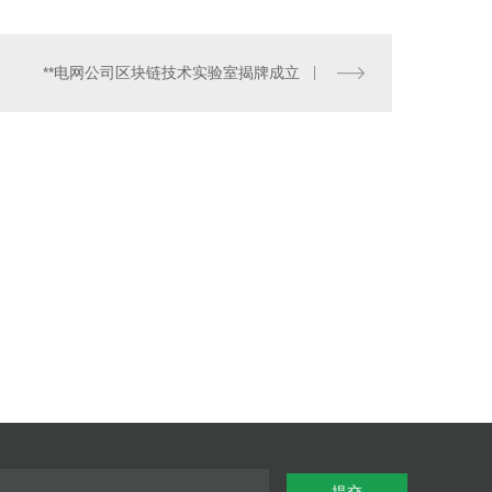
**电网公司区块链技术实验室揭牌成立
水包水仿石漆
提交