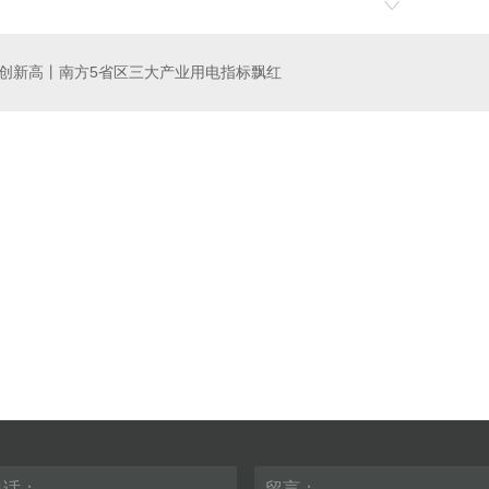
创新高丨南方5省区三大产业用电指标飘红
包水仿石漆
水包砂仿石漆图